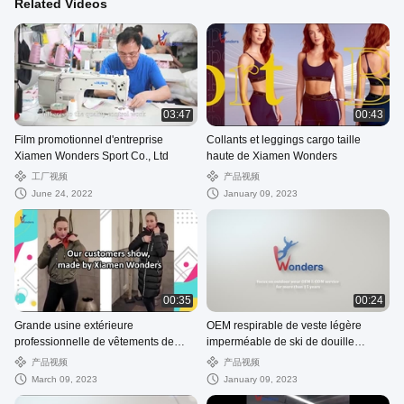
Related Videos
03:47
00:43
Film promotionnel d'entreprise
Collants et leggings cargo taille
Xiamen Wonders Sport Co., Ltd
haute de Xiamen Wonders
工厂视频
产品视频
June 24, 2022
January 09, 2023
00:35
00:24
Grande usine extérieure
OEM respirable de veste légère
professionnelle de vêtements de
imperméable de ski de douille
sport
longue
产品视频
产品视频
March 09, 2023
January 09, 2023