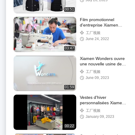
July 20, 2023
avec fourrure
00:51
Film promotionnel
d'entreprise Xiamen
Wonders Sport Co., Ltd
工厂视频
June 24, 2022
03:47
Xiamen Wonders ouvre
une nouvelle usine de
vêtements d'extérieur
工厂视频
June 09, 2023
01:59
Vestes d'hiver
personnalisées Xiamen
Wonders
工厂视频
January 09, 2023
00:22