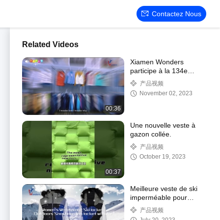
Contactez Nous
Related Videos
Xiamen Wonders
participe à la 134e
édition de la Foire de
产品视频
Canton
November 02, 2023
00:36
Une nouvelle veste à
gazon collée.
产品视频
October 19, 2023
00:37
Meilleure veste de ski
imperméable pour
femme, veste de
产品视频
snowboard en plein air