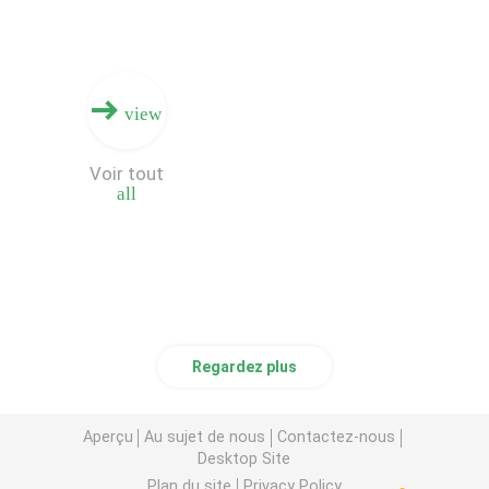
T-shirts respirables de sports
view
Polo Shirts respirable
Voir tout
Pulls molletonnés de Hoodies de pull
all
Hautes culasses de Waisted
Pantalon de hausse protégeant du vent
Regardez plus
Aperçu
Au sujet de nous
Contactez-nous
Desktop Site
Plan du site
Privacy Policy