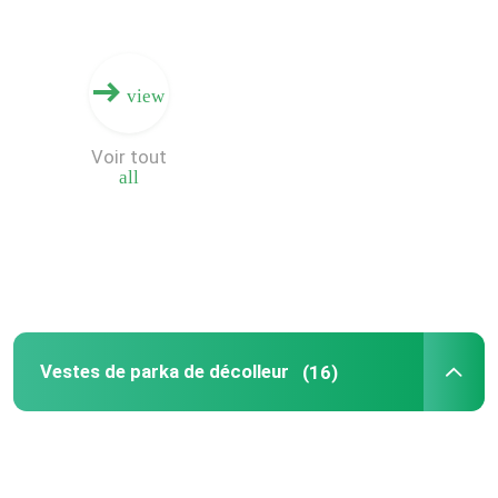
Vestes isolées extérieures
view
Vestes de parka de décolleur
Voir tout
all
Vestes protégeant du vent de Softshell
Camouflage chassant la veste
Gilet léger de décolleur
Vestes de parka de décolleur
(16)
Veste respirable d'ouatine
Hautes guêtres de sport de taille