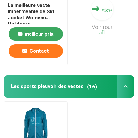
La meilleure veste
view
imperméable de Ski
Jacket Womens
Outdoors
Voir tout
Snowboarding avec la
all
meilleur prix
fourrure
Contact
Les sports pleuvoir des vestes
(16)