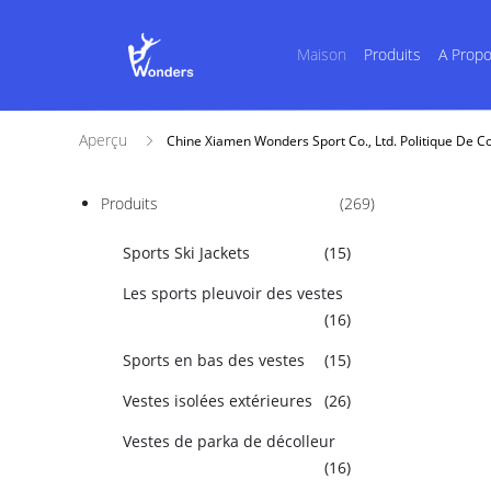
Maison
Produits
A Prop
Aperçu
Chine Xiamen Wonders Sport Co., Ltd. Politique De Co
Produits
(269)
Sports Ski Jackets
(15)
Les sports pleuvoir des vestes
(16)
Sports en bas des vestes
(15)
Vestes isolées extérieures
(26)
Vestes de parka de décolleur
(16)