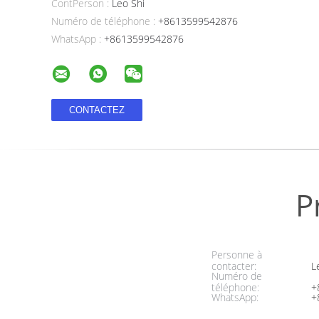
ContPerson :
Leo Shi
Numéro de téléphone :
+8613599542876
WhatsApp :
+8613599542876
P
Personne à
contacter:
Le
Numéro de
téléphone:
+
WhatsApp:
+