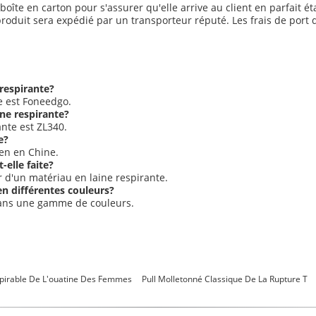
oîte en carton pour s'assurer qu'elle arrive au client en parfait ét
 produit sera expédié par un transporteur réputé. Les frais de por
 respirante?
e est Foneedgo.
ine respirante?
nte est ZL340.
e?
men en Chine.
-elle faite?
ir d'un matériau en laine respirante.
 en différentes couleurs?
 dans une gamme de couleurs.
pirable De L'ouatine Des Femmes
Pull Molletonné Classique De La Rupture T