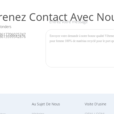
renez Contact Avec No
Entrez votre message
onders
8617706025747
8613599542876
Au Sujet De Nous
Visite D'usine
Histoire
OEM / ODM