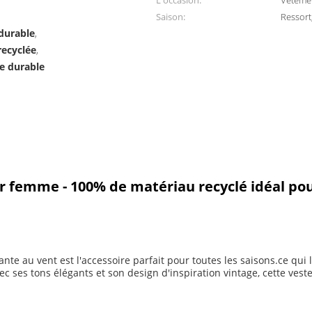
L'occasion:
Vêtement
Saison:
Ressort
 durable
,
recyclée
,
te durable
r femme - 100% de matériau recyclé idéal pou
ante au vent est l'accessoire parfait pour toutes les saisons.ce qui
ec ses tons élégants et son design d'inspiration vintage, cette vest