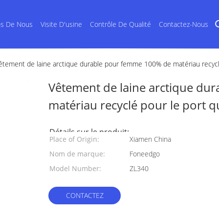
os De Nous
Visite D'usine
Contrôle De Qualité
Contactez-Nous
êtement de laine arctique durable pour femme 100% de matériau recyclé
Vêtement de laine arctique du
matériau recyclé pour le port q
Détails sur le produit:
Place of Origin:
Xiamen China
Nom de marque:
Foneedgo
Model Number:
ZL340
CONTACTEZ