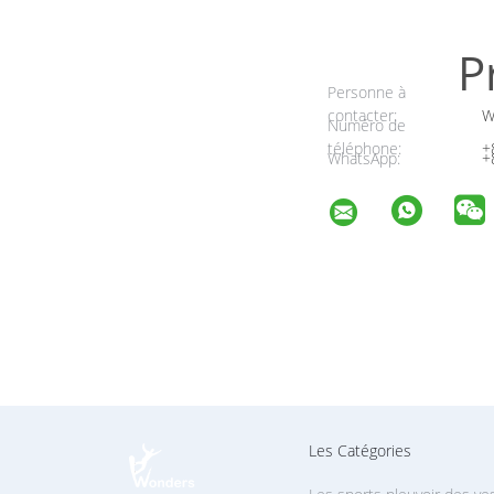
P
Personne à
contacter:
W
Numéro de
téléphone:
+
WhatsApp:
+
Les Catégories