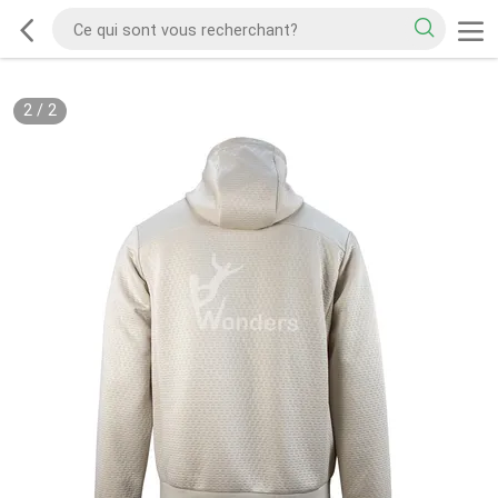
2
/
2